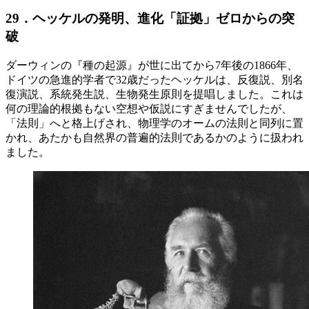
29．ヘッケルの発明、進化「証拠」ゼロからの突
破
ダーウィンの『種の起源』が世に出てから7年後の1866年、
ドイツの急進的学者で32歳だったヘッケルは、反復説、別名
復演説、系統発生説、生物発生原則を提唱しました。これは
何の理論的根拠もない空想や仮説にすぎませんでしたが、
「法則」へと格上げされ、物理学のオームの法則と同列に置
かれ、あたかも自然界の普遍的法則であるかのように扱われ
ました。