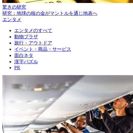
驚きの研究
研究：地球の核の金がマントルを通じ地表へ
エンタメ
エンタメのすべて
動物プラザ
旅行・アウトドア
イベント・商品・サービス
面白ネタ
漢字パズル
PR