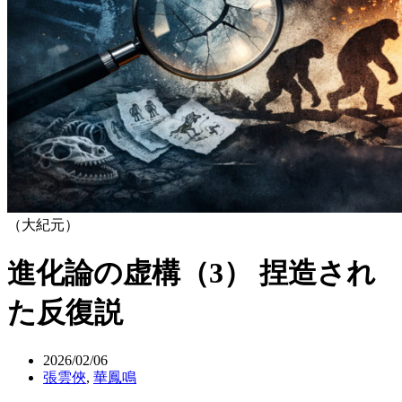
（大紀元）
進化論の虚構（3） 捏造され
た反復説
2026/02/06
張雲俠
,
華鳳鳴