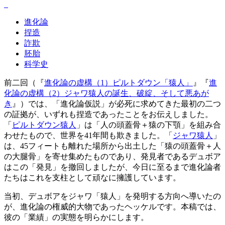
進化論
捏造
詐欺
胚胎
科学史
前二回（『
進化論の虚構（1）ピルトダウン「猿人」
』『
進
化論の虚構（2）ジャワ猿人の誕生、破綻、そして悪あが
き
』）では、「進化論仮説」が必死に求めてきた最初の二つ
の証拠が、いずれも捏造であったことをお伝えしました。
「
ピルトダウン猿人
」は「人の頭蓋骨＋猿の下顎」を組み合
わせたもので、世界を41年間も欺きました。「
ジャワ猿人
」
は、45フィートも離れた場所から出土した「猿の頭蓋骨＋人
の大腿骨」を寄せ集めたものであり、発見者であるデュボア
はこの「発見」を撤回しましたが、今日に至るまで進化論者
たちはこれを支柱として頑なに擁護しています。
当初、デュボアをジャワ「猿人」を発明する方向へ導いたの
が、進化論の権威的大物であったヘッケルです。本稿では、
彼の「業績」の実態を明らかにします。