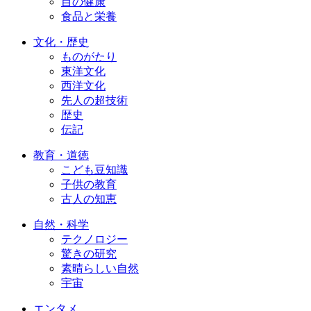
目の健康
食品と栄養
文化・歴史
ものがたり
東洋文化
西洋文化
先人の超技術
歴史
伝記
教育・道徳
こども豆知識
子供の教育
古人の知恵
自然・科学
テクノロジー
驚きの研究
素晴らしい自然
宇宙
エンタメ