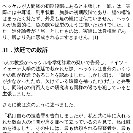
ヘッケルが人間胚の初期段階にあると主張した「鰓」は、実
際には中耳道、副甲状腺、胸腺の初期段階であり、鰓の構造
はまったく持たず、外見も魚の鰓には似ていません。ヘッケ
ルが意図的に、魚の鰓や鰓裂のように描いただけでした。ま
た、進化論者が「尾」としたものは、実際には脊椎骨であ
り、脚より先に形成されるにすぎません。[1]
31．法廷での敗訴
5人の教授がヘッケルを学術詐欺の疑いで告発し、ドイツ・
イェーナ大学の法廷で裁かれた際、ヘッケルは自分のいくつ
かの図が捏造であることを認めました。しかし彼は、「証拠
が少なかったため、欠けている環節を補っただけだ」と弁明
し、同時代の何百人もの研究者も同様の過ちを犯していると
主張しました。
さらに彼は次のように述べました。
「私は自らの捏造罪を告白しましたが、私と共に牢に入れら
れた数百人の仲間が肩を並べて立っているのを見て、私は慰
めを得ました。その中には、最も信頼される観察者や、最も