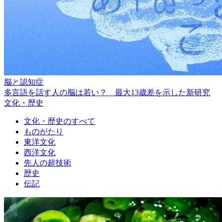
脳と認知症
多言語を話す人の脳は若い？ 最大13歳差を示した新研究
文化・歴史
文化・歴史のすべて
ものがたり
東洋文化
西洋文化
先人の超技術
歴史
伝記