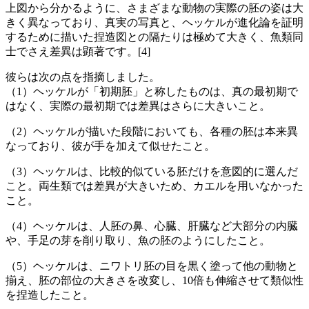
上図から分かるように、さまざまな動物の実際の胚の姿は大
きく異なっており、真実の写真と、ヘッケルが進化論を証明
するために描いた捏造図との隔たりは極めて大きく、魚類同
士でさえ差異は顕著です。[4]
彼らは次の点を指摘しました。
（1）ヘッケルが「初期胚」と称したものは、真の最初期で
はなく、実際の最初期では差異はさらに大きいこと。
（2）ヘッケルが描いた段階においても、各種の胚は本来異
なっており、彼が手を加えて似せたこと。
（3）ヘッケルは、比較的似ている胚だけを意図的に選んだ
こと。両生類では差異が大きいため、カエルを用いなかった
こと。
（4）ヘッケルは、人胚の鼻、心臓、肝臓など大部分の内臓
や、手足の芽を削り取り、魚の胚のようにしたこと。
（5）ヘッケルは、ニワトリ胚の目を黒く塗って他の動物と
揃え、胚の部位の大きさを改変し、10倍も伸縮させて類似性
を捏造したこと。