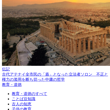
伝記
古代アテナイ全市民の「盾」となった立法者ソロン 不正と
権力の濫用を断ち切った中庸の哲学
教育・道徳
教育・道徳のすべて
ことば豆知識
古人の知恵
子供の教育