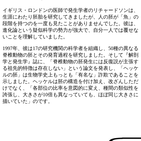
イギリス・ロンドンの医師で発生学者のリチャードソンは、
生涯にわたり胚胎を研究してきましたが、人の胚が「魚」の
段階を持つのを一度も見たことがありませんでした。彼は、
進化論という疑似科学の勢力が強大で、自分一人では覆せな
いことを理解していました。
1997年、彼は17の研究機関の科学者を組織し、50種の異なる
脊椎動物の胚とその発育過程を研究しました。そして『解剖
学と発生学』誌に、「脊椎動物の胚発生には反復説が主張す
る祖先的特徴は存在しない」という論文を発表し、「ヘッケ
ルの胚」は生物学史上もっとも「有名な」詐欺であることを
示しました。ヘッケルは胚の構造を付け加え、改ざんしただ
けでなく、「各部位の比率を意図的に変え、種間の類似性を
誇張し、大きさが10倍も異なっていても、ほぼ同じ大きさに
描いていた」のです。