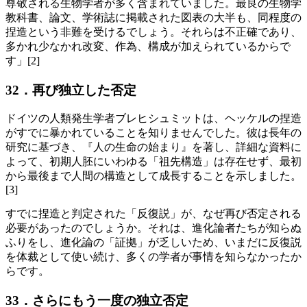
尊敬される生物学者が多く含まれていました。最良の生物学
教科書、論文、学術誌に掲載された図表の大半も、同程度の
捏造という非難を受けるでしょう。それらは不正確であり、
多かれ少なかれ改変、作為、構成が加えられているからで
す」[2]
32．再び独立した否定
ドイツの人類発生学者ブレヒシュミットは、ヘッケルの捏造
がすでに暴かれていることを知りませんでした。彼は長年の
研究に基づき、『人の生命の始まり』を著し、詳細な資料に
よって、初期人胚にいわゆる「祖先構造」は存在せず、最初
から最後まで人間の構造として成長することを示しました。
[3]
すでに捏造と判定された「反復説」が、なぜ再び否定される
必要があったのでしょうか。それは、進化論者たちが知らぬ
ふりをし、進化論の「証拠」が乏しいため、いまだに反復説
を体裁として使い続け、多くの学者が事情を知らなかったか
らです。
33．さらにもう一度の独立否定