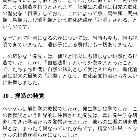
期胚は互いによく似ており、とりわけ魚に似ていて、尾や鰭
のような構造を持つとされます。胚発生の過程は祖先の進化
の歴史を「再演」しており、これによって魚→両生類→爬虫
類→鳥類および哺乳類という進化経路が「証明」される、と
いうのです。
なぜこれで証明になるのかについては、当時も今も、誰も説
明できていません。遺伝子による裏付けも一切ありません。
この奇妙な「発見」は、仮説と呼ぶにも値しない純然たる捏
造でした。しかし「自然法則」という外衣をまとったこと
で、たちまち世間に自然の法則として受け入れられ、進化論
誕生以来の最初の「証拠」となり、進化論支持者たちを大い
に鼓舞しました。
30．捏造の発覚
ヘッケルは解剖学の教授でしたが、発生学は独学でした。こ
の反復説という世界的に注目された発見は、真に発生学を研
究してきた学者たちを驚愕させました。彼らの生涯の研究成
果とは、まったく異なっていたからです。精査の結果、ヘッ
ケルの捏造が明らかになりました。