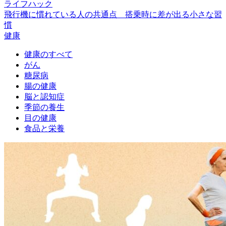
ライフハック
飛行機に慣れている人の共通点 搭乗時に差が出る小さな習
慣
健康
健康のすべて
がん
糖尿病
腸の健康
脳と認知症
季節の養生
目の健康
食品と栄養