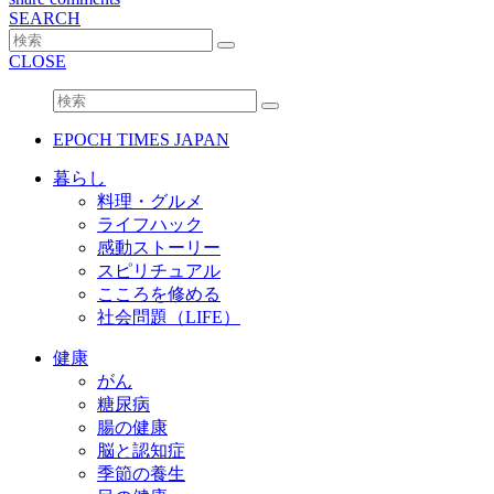
SEARCH
CLOSE
EPOCH TIMES JAPAN
暮らし
料理・グルメ
ライフハック
感動ストーリー
スピリチュアル
こころを修める
社会問題（LIFE）
健康
がん
糖尿病
腸の健康
脳と認知症
季節の養生