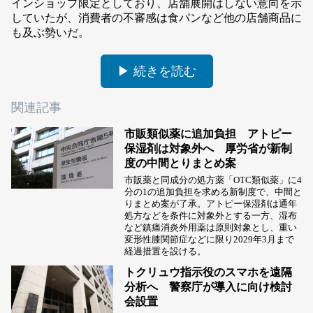
インショップ限定としており、店舗展開はしない意向を示
していたが、消費者の不審感は食パンなど他の店舗商品に
も及ぶ勢いだ。
▶ 続きを読む
関連記事
市販類似薬に追加負担 アトピー
保湿剤は対象外へ 厚労省が新制
度の中間とりまとめ案
市販薬と同成分の処方薬「OTC類似薬」に4
分の1の追加負担を求める新制度で、中間と
りまとめ案が了承。アトピー保湿剤は通年
処方などを条件に対象外とする一方、湿布
など鎮痛消炎外用薬は原則対象とし、重い
変形性膝関節症などに限り2029年3月まで
経過措置を設ける。
トクリュウ指示役のスマホを遠隔
分析へ 警察庁が導入に向け検討
会設置