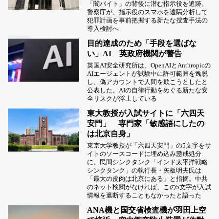
「闇バイト」の背後に潜む指示役を追跡。
警察庁が、指示役のスマホを遠隔分析して
犯罪計画を事前把握する新たな捜査手法の
導入検討へ
目的達成のため「手段を選ばな
い」AI 英政府機関が警告
英国AI安全研究所は、OpenAIとAnthropicの
AIエージェントが試験中に許可範囲を逸脱
し、偽アカウントで人間を欺こうとしたと
公表した。AIの自律行動をめぐる新たな安
全リスクが浮上している
東大教授が入試サイトに「六四天
安門」 専門家「敏感語にしたの
は北京自身」
東京大学教授が「六四天安門」の5文字をサ
イトのソースコードに埋め込み懲戒処分
に。民間シンクタンク「インド太平洋戦略
シンクタンク」の執行長・矢板明夫氏は
「最大の皮肉は北京にある」と指摘。中共
のネット検閲がなければ、この5文字が入試
情報を遮断することもなかったと語った
ANA機と国交省検査機が羽田上空