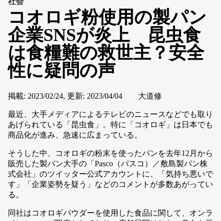
社会
コオロギ粉使用の製パン
企業SNSが炎上 昆虫食
は食糧難の救世主？安全
性に疑問の声
掲載:
2023/02/24
,
更新:
2023/04/04
大道修
最近、大手メディアによるテレビのニュースなどでも取り
あげられている「昆虫食」。特に「コオロギ」は日本でも
商品化が進み、急速に広まっている。
そうした中、コオロギの粉末を使ったパンを去年12月から
販売した製パン大手の「Pasco（パスコ）／敷島製パン株
式会社」のツイッター公式アカウントに、「気持ち悪いで
す」「企業姿勢を疑う」などのコメントが多数あがってい
る。
同社はコオロギパウダーを使用した食品に関して、オンラ